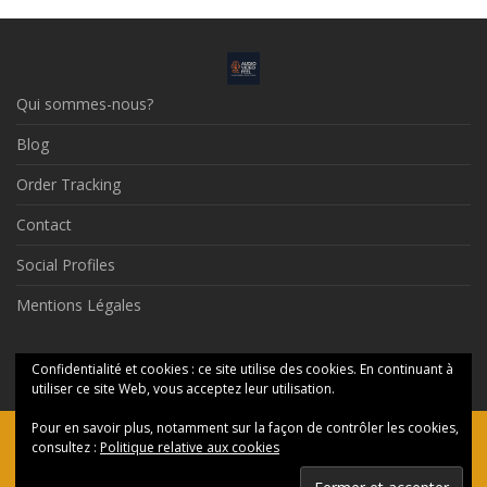
Qui sommes-nous?
Blog
Order Tracking
Contact
Social Profiles
Mentions Légales
© 2026 Audio Video Feel
Confidentialité et cookies : ce site utilise des cookies. En continuant à
utiliser ce site Web, vous acceptez leur utilisation.
Pour en savoir plus, notamment sur la façon de contrôler les cookies,
Ceci est une boutique de présentation — aucune commande ne
consultez :
Politique relative aux cookies
sera honorée en ligne, merci de nous contacter par messagerie.