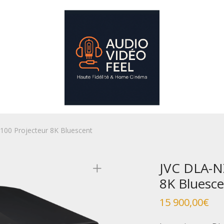
00 Projecteur 8K Bluescent
JVC DLA-N
8K Bluesc
15 900,00
€