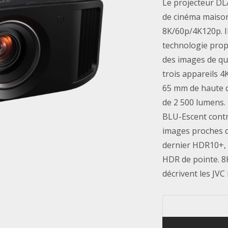
Le projecteur DL
de cinéma maiso
8K/60p/4K120p. Il
technologie prop
des images de qua
trois appareils 4
65 mm de haute q
de 2 500 lumens.
BLU-Escent contr
images proches de
dernier HDR10+, 
HDR de pointe. 8K
décrivent les JV