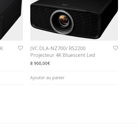
8K
JVC DLA-NZ700/ RS2200
Projecteur 4K Bluescent Led
8 900,00
€
Ajouter au panier