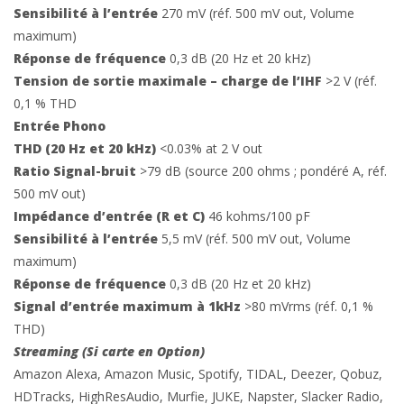
Sensibilité à l’entrée
270 mV (réf. 500 mV out, Volume
maximum)
Réponse de fréquence
0,3 dB (20 Hz et 20 kHz)
Tension de sortie maximale – charge de l’IHF
>2 V (réf.
0,1 % THD
Entrée Phono
THD (20 Hz et 20 kHz)
<0.03% at 2 V out
Ratio Signal-bruit
>79 dB (source 200 ohms ; pondéré A, réf.
500 mV out)
Impédance d’entrée (R et C)
46 kohms/100 pF
Sensibilité à l’entrée
5,5 mV (réf. 500 mV out, Volume
maximum)
Réponse de fréquence
0,3 dB (20 Hz et 20 kHz)
Signal d’entrée maximum à 1kHz
>80 mVrms (réf. 0,1 %
THD)
Streaming (Si carte en Option)
Amazon Alexa, Amazon Music, Spotify, TIDAL, Deezer, Qobuz,
HDTracks, HighResAudio, Murfie, JUKE, Napster, Slacker Radio,