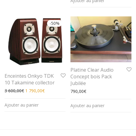
Ajouter au panier
-
50
%
Platine Clear Audio
Enceintes Onkyo TDK
Concept bois Pack
10 Takamine collector
Jubilée
Le prix initial était : 3 600,00€.
Le prix actuel est : 1 790,00€.
3 600,00
€
1 790,00
€
790,00
€
Ajouter au panier
Ajouter au panier