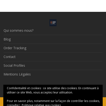
Qui sommes-nous?
Blog
Order Tracking
Contact
Social Profiles
Mentions Légales
© 2026 Audio Video Feel
Confidentialité et cookies : ce site utilise des cookies. En continuant à
utiliser ce site Web, vous acceptez leur utilisation.
Pour en savoir plus, notamment sur la façon de contrôler les cookies,
Ceci est une boutique de présentation — aucune commande ne
consultez :
Politique relative aux cookies