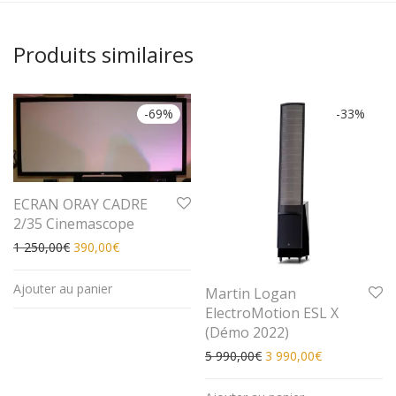
Produits similaires
-
69
%
-
33
%
ECRAN ORAY CADRE
2/35 Cinemascope
Le prix initial était : 1 250,00€.
Le prix actuel est : 390,00€.
1 250,00
€
390,00
€
Ajouter au panier
Martin Logan
ElectroMotion ESL X
(Démo 2022)
Le prix initial était : 5 
Le prix actuel
5 990,00
€
3 990,00
€