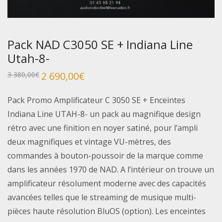
Pack NAD C3050 SE + Indiana Line
Utah-8-
Le
2 690,00
€
Le
3 380,00
€
prix
prix
initial
actuel
était :
est :
Pack Promo Amplificateur C 3050 SE + Enceintes
3
2
380,00€.
690,00€.
Indiana Line UTAH-8- un pack au magnifique design
rétro avec une finition en noyer satiné, pour l’ampli
deux magnifiques et vintage VU-mètres, des
commandes à bouton-poussoir de la marque comme
dans les années 1970 de NAD. A l’intérieur on trouve un
amplificateur résolument moderne avec des capacités
avancées telles que le streaming de musique multi-
pièces haute résolution BluOS (option). Les enceintes