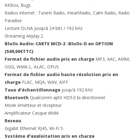
KKBox, Bugs
Radios internet : TuneIn Radio, iHeartRadio, Calm Radio, Radio
Paradise
Lecture DLNA jusqu’à 24 bits / 192 kHz
Streaming Airplay 2
BluOs Audio: CARTE MCD-2 -BluOs-D en OPTION
(549,00€TTC)
Format de fichier audio pris en charge
MP3, AAC, AMM,
OGG, WMA-L, ALAC, OPUS
Format de fichier audio haute résolution pris en
charge
FLAC, MQA, WAV, AIFF
Taux d’échantillonnage
jusqu’à 192 kHz
Bluetooth
Qualcomm aptX HD5.0 bi-directionnel
Mode émetteur et récepteur
Amplificateur Casque dédié
Reseau
Gigabit Ethernet RJ45, Wi-Fi 5.
Système d’exploitation pris en charge