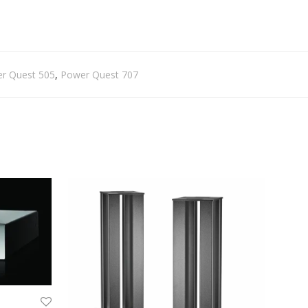
r Quest 505
,
Power Quest 707