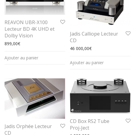
REAVON UBR-X100
Lecteur BD 4K UHD et
Jadis Calliope Lecteur
Dolby Vision
CD
899,00
€
46 000,00
€
Ajouter au panier
Ajouter au panier
CD Box RS2 Tube
Jadis Orphée Lecteur
Proj-Ject
CD