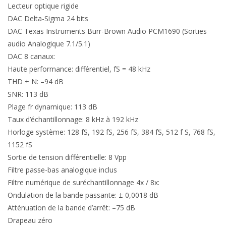
Lecteur optique rigide
DAC Delta-Sigma 24 bits
DAC Texas Instruments Burr-Brown Audio PCM1690 (Sorties
audio Analogique 7.1/5.1)
DAC 8 canaux:
Haute performance: différentiel, fS = 48 kHz
THD + N: –94 dB
SNR: 113 dB
Plage fr dynamique: 113 dB
Taux d’échantillonnage: 8 kHz à 192 kHz
Horloge système: 128 fS, 192 fS, 256 fS, 384 fS, 512 f S, 768 fS,
1152 fS
Sortie de tension différentielle: 8 Vpp
Filtre passe-bas analogique inclus
Filtre numérique de suréchantillonnage 4x / 8x:
Ondulation de la bande passante: ± 0,0018 dB
Atténuation de la bande d’arrêt: –75 dB
Drapeau zéro