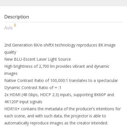
Description
0
Avis
2nd Generation 8K/e-shiftX technology reproduces 8K image
quality
New BLU-Escent Laser Light Source
High brightness of 2,700 lm provides vibrant and dynamic
images
Native Contrast Ratio of 100,000:1 translates to a spectacular
Dynamic Contrast Ratio of ∞ :1
2x HDMI (48 Gbps, HDCP 2.3) inputs, supporting 8K60P and
4K120P input signals
HDR10+ contains the metadata of the producer’s intentions for
each scene, and with such data, the projector is able to
automatically reproduce images as the creator intended.