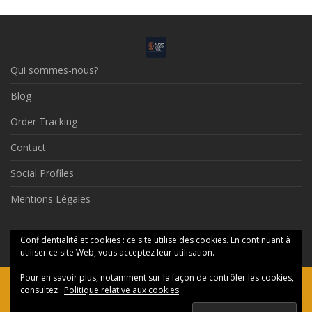
Qui sommes-nous?
Blog
Order Tracking
Contact
Social Profiles
Mentions Légales
© 2026 Audio Video Feel
Confidentialité et cookies : ce site utilise des cookies. En continuant à
utiliser ce site Web, vous acceptez leur utilisation.
Pour en savoir plus, notamment sur la façon de contrôler les cookies,
Ceci est une boutique de présentation — aucune commande ne
consultez :
Politique relative aux cookies
sera honorée en ligne, merci de nous contacter par messagerie.