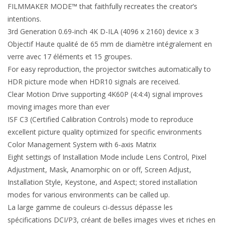
FILMMAKER MODE™ that faithfully recreates the creator’s
intentions.
3rd Generation 0.69-inch 4K D-ILA (4096 x 2160) device x 3
Objectif Haute qualité de 65 mm de diamètre intégralement en
verre avec 17 éléments et 15 groupes.
For easy reproduction, the projector switches automatically to
HDR picture mode when HDR10 signals are received.
Clear Motion Drive supporting 4K60P (4:4:4) signal improves
moving images more than ever
ISF C3 (Certified Calibration Controls) mode to reproduce
excellent picture quality optimized for specific environments
Color Management System with 6-axis Matrix
Eight settings of Installation Mode include Lens Control, Pixel
Adjustment, Mask, Anamorphic on or off, Screen Adjust,
Installation Style, Keystone, and Aspect; stored installation
modes for various environments can be called up.
La large gamme de couleurs ci-dessus dépasse les
spécifications DCI/P3, créant de belles images vives et riches en