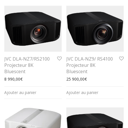
JVC DLA-NZ7/RS2100
JVC DLA-NZ9/ RS4100
Projecteur 8K
Projecteur 8K
Bluescent
Bluescent
8 990,00
€
25 900,00
€
Ajouter au panier
Ajouter au panier