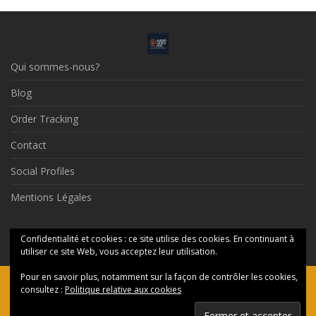
Qui sommes-nous?
Blog
Order Tracking
Contact
Social Profiles
Mentions Légales
© 2026 Audio Video Feel
Confidentialité et cookies : ce site utilise des cookies. En continuant à
utiliser ce site Web, vous acceptez leur utilisation.
Pour en savoir plus, notamment sur la façon de contrôler les cookies,
Ceci est une boutique de présentation — aucune commande ne
consultez :
Politique relative aux cookies
sera honorée en ligne, merci de nous contacter par messagerie.