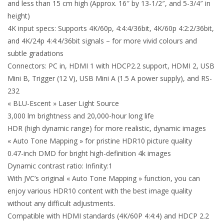
and less than 15 cm high (Approx. 16″ by 13-1/2″, and 5-3/4″ in
height)
4K input specs: Supports 4K/60p, 4:4:4/36bit, 4K/60p 4:2:2/36bit,
and 4K/24p 4:4:4/36bit signals – for more vivid colours and
subtle gradations
Connectors: PC in, HDMI 1 with HDCP2.2 support, HDMI 2, USB
Mini B, Trigger (12 V), USB Mini A (1.5 A power supply), and RS-
232
« BLU-Escent » Laser Light Source
3,000 lm brightness and 20,000-hour long life
HDR (high dynamic range) for more realistic, dynamic images
« Auto Tone Mapping » for pristine HDR10 picture quality
0.47-inch DMD for bright high-definition 4k images
Dynamic contrast ratio: Infinity:1
With JVC’s original « Auto Tone Mapping » function, you can
enjoy various HDR10 content with the best image quality
without any difficult adjustments.
Compatible with HDMI standards (4K/60P 4:4:4) and HDCP 2.2