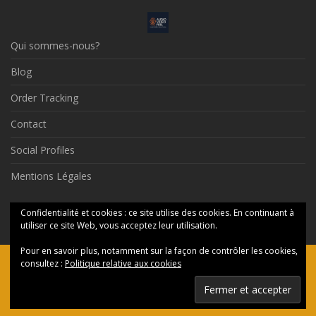
Qui sommes-nous?
Blog
Order Tracking
Contact
Social Profiles
Mentions Légales
© 2026 Audio Video Feel
Confidentialité et cookies : ce site utilise des cookies. En continuant à
utiliser ce site Web, vous acceptez leur utilisation.
Pour en savoir plus, notamment sur la façon de contrôler les cookies,
consultez :
Politique relative aux cookies
Ceci est une boutique de présentation — aucune commande ne
sera honorée en ligne, merci de nous contacter par messagerie.
Ignorer