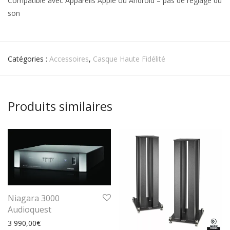
Compatible avec Appareils Apple ou Android – pas de réglage du
son
Catégories :
Accessoires
,
Casque Haute Fidélité
Produits similaires
Niagara 3000
Audioquest
3 990,00
€