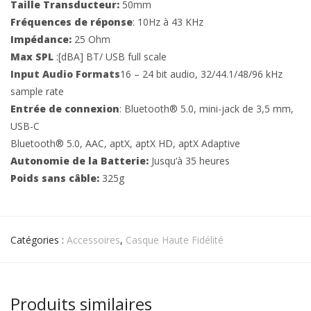
Taille Transducteur:
50mm
Fréquences de réponse
: 10Hz à 43 KHz
Impédance:
25 Ohm
Max SPL
:[dBA] BT/ USB full scale
Input Audio Formats
16 – 24 bit audio, 32/44.1/48/96 kHz
sample rate
Entrée de connexion
: Bluetooth® 5.0, mini-jack de 3,5 mm,
USB-C
Bluetooth® 5.0, AAC, aptX, aptX HD, aptX Adaptive
Autonomie de la Batterie:
Jusqu‘à 35 heures
Poids sans câble:
325g
Catégories :
Accessoires
,
Casque Haute Fidélité
Produits similaires