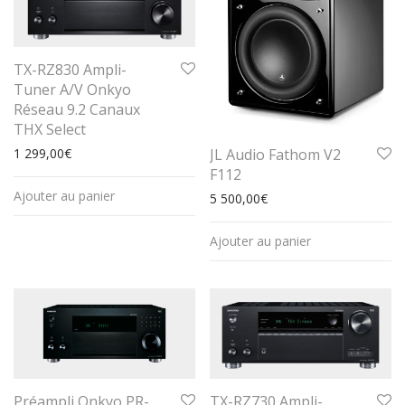
TX-RZ830 Ampli-
Tuner A/V Onkyo
Réseau 9.2 Canaux
THX Select
JL Audio Fathom V2
1 299,00
€
F112
Ajouter au panier
5 500,00
€
Ajouter au panier
Préampli Onkyo PR-
TX-RZ730 Ampli-