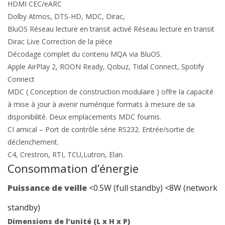
HDMI CEC/eARC
Dolby Atmos, DTS-HD, MDC, Dirac,
BluOS Réseau lecture en transit activé Réseau lecture en transit
Dirac Live Correction de la pièce
Décodage complet du contenu MQA via BluOS.
Apple AirPlay 2, ROON Ready, Qobuz, Tidal Connect, Spotify
Connect
MDC ( Conception de construction modulaire ) offre la capacité
à mise à jour à avenir numérique formats à mesure de sa
disponibilité. Deux emplacements MDC fournis.
CI amical – Port de contrôle série RS232. Entrée/sortie de
déclenchement.
C4, Crestron, RTI, TCU,Lutron, Elan.
Consommation d’énergie
Puissance de veille
<0.5W (full standby)
<8W (network
standby)
Dimensions de l’unité (L x H x P)