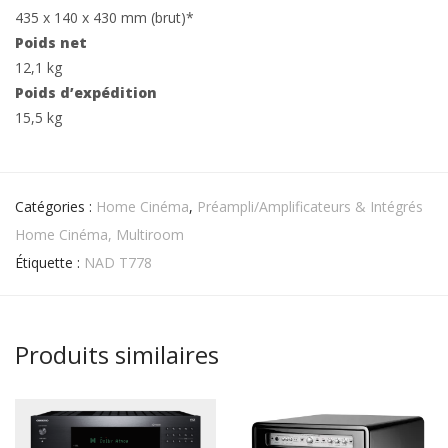
435 x 140 x 430 mm (brut)*
Poids net
12,1 kg
Poids d’expédition
15,5 kg
Catégories :
Home Cinéma
,
Préampli/Amplificateurs & Intégrés
Home Cinéma, Multiroom
Étiquette :
NAD T778
Produits similaires