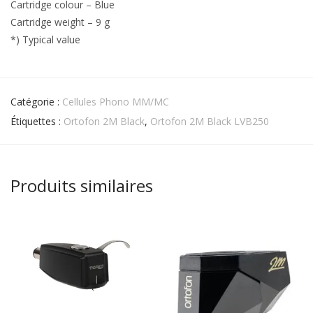
Cartridge colour – Blue
Cartridge weight – 9 g
*) Typical value
Catégorie :
Cellules Phono MM/MC
Étiquettes :
Ortofon 2M Black
,
Ortofon 2M Black LVB250
Produits similaires