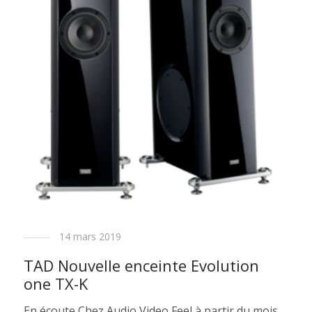
14 mars 2019
TAD Nouvelle enceinte Evolution
one TX-K
En écoute Chez Audio Video Feel à partir du mois