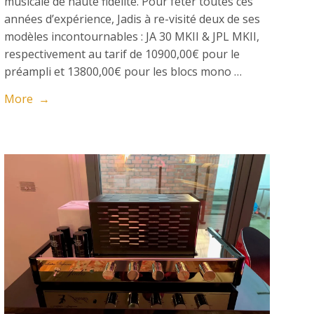
musicale de haute fidélité. Pour fêter toutes ces
années d’expérience, Jadis à re-visité deux de ses
modèles incontournables : JA 30 MKII & JPL MKII,
respectivement au tarif de 10900,00€ pour le
préampli et 13800,00€ pour les blocs mono …
More →