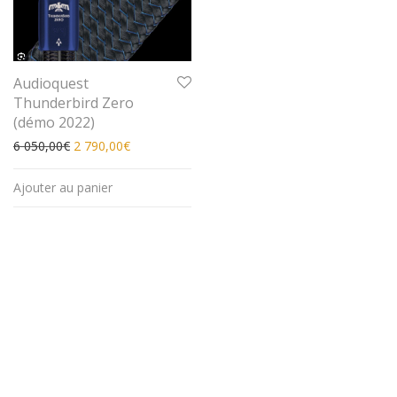
Audioquest
Thunderbird Zero
(démo 2022)
Le prix initial était : 6 050,00€.
Le prix actuel est : 2 790,00€.
6 050,00
€
2 790,00
€
Ajouter au panier