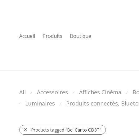
Accueil
Produits
Boutique
All
Accessoires
Affiches Cinéma
Bo
⁄
⁄
⁄
Luminaires
Produits connectés, Bluetoo
⁄
⁄
Products tagged
“Bel Canto CD3T”