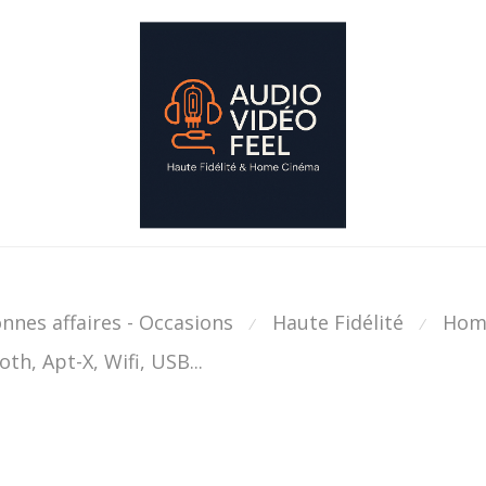
nnes affaires - Occasions
Haute Fidélité
Hom
⁄
⁄
th, Apt-X, Wifi, USB...