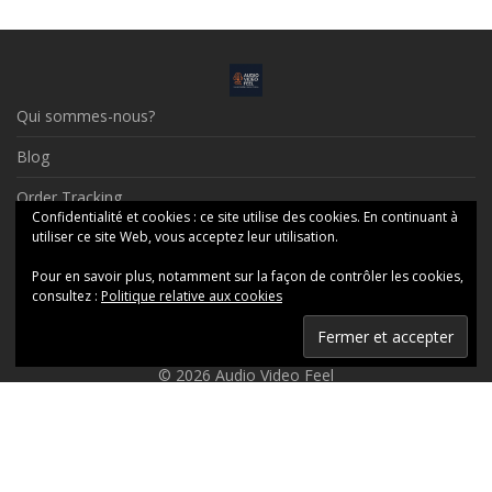
Qui sommes-nous?
Blog
Order Tracking
Confidentialité et cookies : ce site utilise des cookies. En continuant à
Contact
utiliser ce site Web, vous acceptez leur utilisation.
Pour en savoir plus, notamment sur la façon de contrôler les cookies,
Social Profiles
consultez :
Politique relative aux cookies
Mentions Légales
© 2026 Audio Video Feel
Ceci est une boutique de présentation — aucune commande ne
sera honorée en ligne, merci de nous contacter par messagerie.