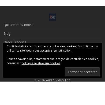
Qui sommes-nous?
Blog
Order Tracking
Confidentialité et cookies : ce site utilise des cookies. En continuant à
Contact
utiliser ce site Web, vous acceptez leur utilisation.
Pour en savoir plus, notamment sur la façon de contrôler les cookies,
Social Profiles
consultez :
Politique relative aux cookies
Mentions Légales
© 2026 Audio Video Feel
Ceci est une boutique de présentation — aucune commande ne
sera honorée en ligne, merci de nous contacter par messagerie.