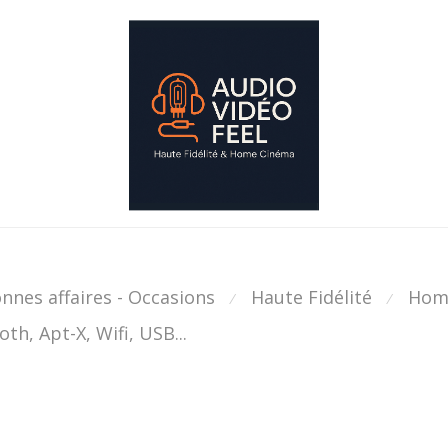
nnes affaires - Occasions
Haute Fidélité
Hom
⁄
⁄
th, Apt-X, Wifi, USB...