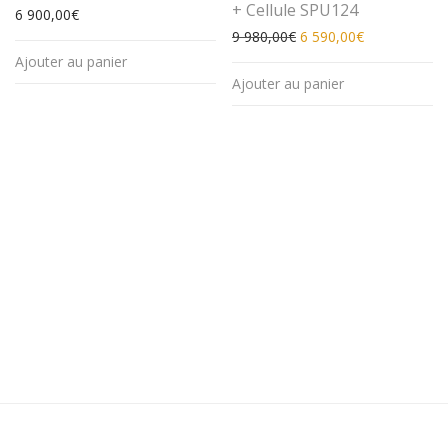
+ Cellule SPU124
6 900,00
€
Le prix initial était : 9 
Le prix actuel
9 980,00
€
6 590,00
€
Ajouter au panier
Ajouter au panier