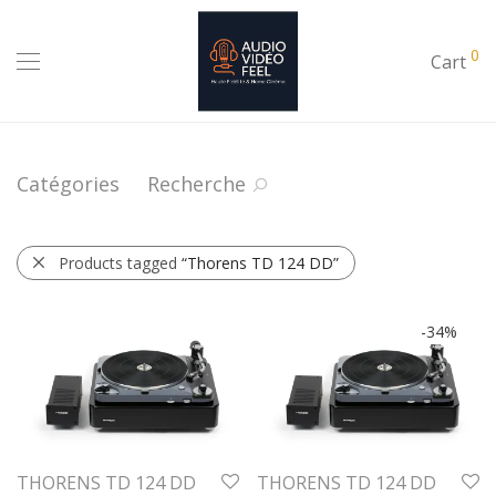
0
Cart
Catégories
Recherche
Products tagged
“Thorens TD 124 DD”
-
34
%
THORENS TD 124 DD
THORENS TD 124 DD