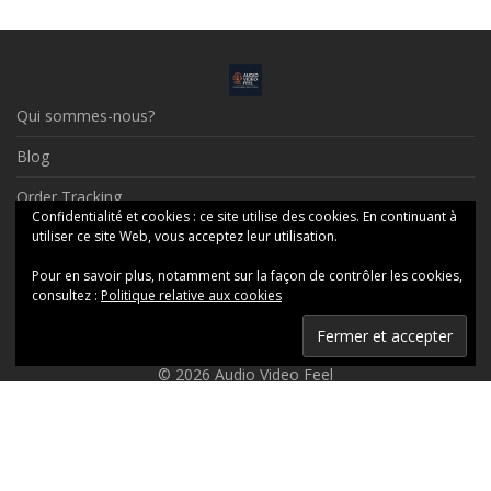
Qui sommes-nous?
Blog
Order Tracking
Confidentialité et cookies : ce site utilise des cookies. En continuant à
Contact
utiliser ce site Web, vous acceptez leur utilisation.
Pour en savoir plus, notamment sur la façon de contrôler les cookies,
Social Profiles
consultez :
Politique relative aux cookies
Mentions Légales
© 2026 Audio Video Feel
Ceci est une boutique de présentation — aucune commande ne
sera honorée en ligne, merci de nous contacter par messagerie.