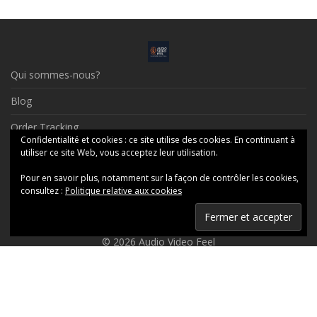
Qui sommes-nous?
Blog
Order Tracking
Confidentialité et cookies : ce site utilise des cookies. En continuant à
Contact
utiliser ce site Web, vous acceptez leur utilisation.
Pour en savoir plus, notamment sur la façon de contrôler les cookies,
Social Profiles
consultez :
Politique relative aux cookies
Mentions Légales
© 2026 Audio Video Feel
Ceci est une boutique de présentation — aucune commande ne
sera honorée en ligne, merci de nous contacter par messagerie.