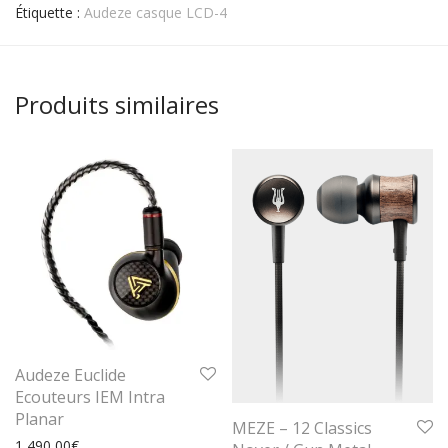
Étiquette :
Audeze casque LCD-4
Produits similaires
Audeze Euclide
Ecouteurs IEM Intra
Planar
MEZE – 12 Classics
1 490,00
€