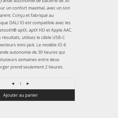
grande autonomie de batterie de 30
ur un confort maximal, avec un son
arent. Conçu et fabriqué au
que DALI IO est compatible avec les
uetooth® aptX, aptX HD et Apple AAC.
 résultats, utilisez le câble USB-C
necteurs mini-jack. Le modèle IO-6
ande autonomie de 30 heures qui
 plusieurs semaines entre deux
arger prend seulement 2 heures.
Ajouter au panier