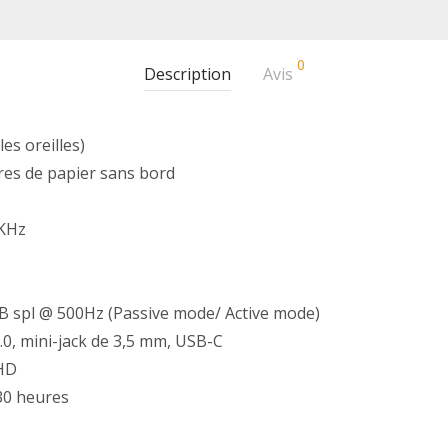
0
Description
Avis
es oreilles)
res de papier sans bord
 KHz
B spl @ 500Hz (Passive mode/ Active mode)
.0, mini-jack de 3,5 mm, USB-C
 HD
30 heures