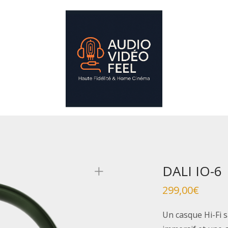
DALI IO-6
299,00
€
Un casque Hi-Fi s