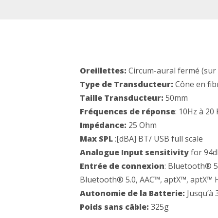
Oreillettes:
Circum-aural fermé (sur l
Type de Transducteur:
Cône en fib
Taille Transducteur:
50mm
Fréquences de réponse
: 10Hz à 20
Impédance:
25 Ohm
Max SPL
:[dBA] BT/ USB full scale
Analogue Input sensitivity
for 94d
Entrée de connexion
: Bluetooth® 5
Bluetooth® 5.0, AAC™, aptX™, aptX™
Autonomie de la Batterie:
Jusqu‘à 
Poids sans câble:
325g