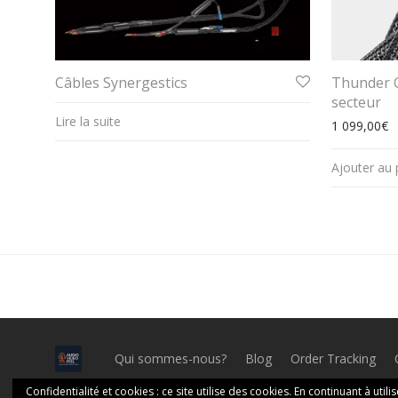
Câbles Synergestics
Thunder C
secteur
Lire la suite
1 099,00
€
Ajouter au 
Qui sommes-nous?
Blog
Order Tracking
Confidentialité et cookies : ce site utilise des cookies. En continuant à utili