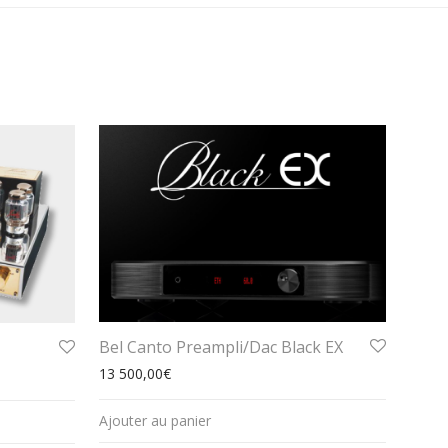
Bel Canto Preampli/Dac Black EX
13 500,00
€
Ajouter au panier