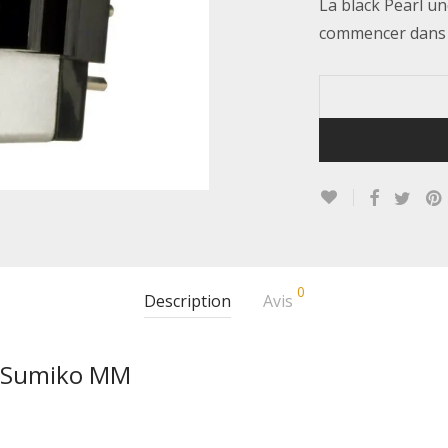
La black Pearl un
commencer dans l
0
Description
Avis
no Sumiko MM