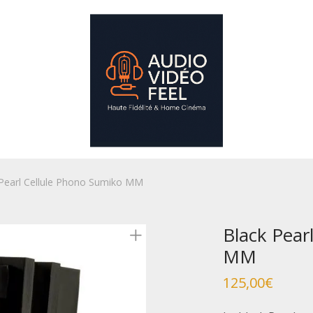
 Pearl Cellule Phono Sumiko MM
Black Pear
MM
125,00
€