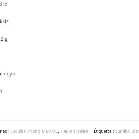
 kHz
1kHz
.2 g
m / dyn
on
ries :
Cellules Phono MM/MC
,
Haute Fidélité
Étiquette :
Sumiko Blac