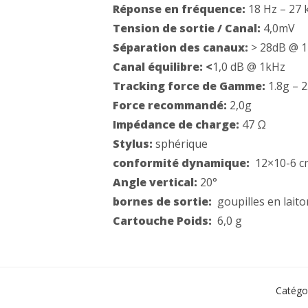
Réponse en fréquence:
18 Hz – 27
Tension de sortie / Canal:
4,0mV
Séparation des
canaux:
> 28dB @ 
Canal équilibre: <
1,0 dB @ 1kHz
Tracking force de
Gamme:
1.8g – 2
Force recommandé:
2,0g
Impédance de
charge:
47
Ω
Stylus:
sphérique
conformité dynamique:
12×10-6 c
Angle vertical:
20°
bornes de sortie:
goupilles en lait
Cartouche Poids:
6,0 g
Catégo