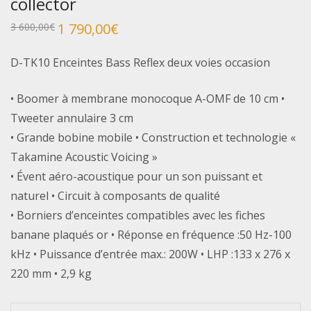
collector
Le
1 790,00
€
Le
3 600,00
€
prix
prix
initial
actuel
était :
est :
D-TK10 Enceintes Bass Reflex deux voies occasion
3
1
600,00€.
790,00€.
• Boomer à membrane monocoque A-OMF de 10 cm •
Tweeter annulaire 3 cm
• Grande bobine mobile • Construction et technologie «
Takamine Acoustic Voicing »
• Évent aéro-acoustique pour un son puissant et
naturel • Circuit à composants de qualité
• Borniers d’enceintes compatibles avec les fiches
banane plaqués or • Réponse en fréquence :50 Hz-100
kHz • Puissance d’entrée max.: 200W • LHP :133 x 276 x
220 mm • 2,9 kg