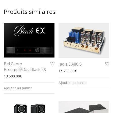
Produits similaires
Bel Canto
Jadis DA88 S
Preampli/Dac Black EX
16 200,00
€
13 500,00
€
Ajouter au panier
Ajouter au panier