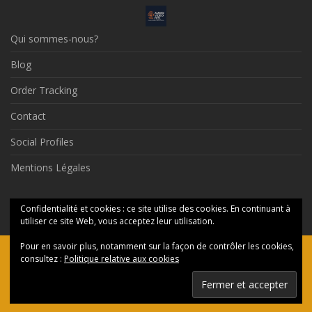
Qui sommes-nous?
Blog
Order Tracking
Contact
Social Profiles
Mentions Légales
© 2026 Audio Video Feel
Confidentialité et cookies : ce site utilise des cookies. En continuant à
utiliser ce site Web, vous acceptez leur utilisation.
Pour en savoir plus, notamment sur la façon de contrôler les cookies,
Ceci est une boutique de présentation — aucune commande ne
consultez :
Politique relative aux cookies
sera honorée en ligne, merci de nous contacter par messagerie.
Ignorer