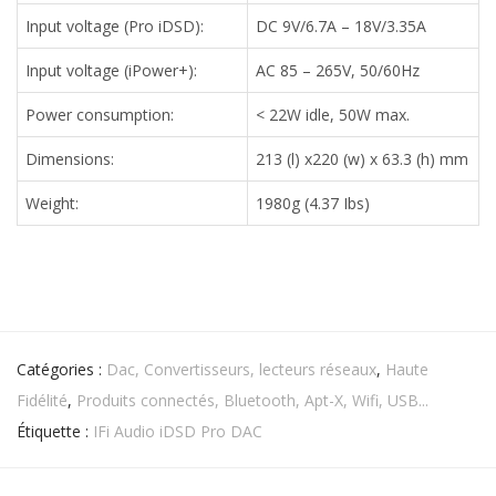
Input voltage (Pro iDSD):
DC 9V/6.7A – 18V/3.35A
Input voltage (iPower+):
AC 85 – 265V, 50/60Hz
Power consumption:
< 22W idle, 50W max.
Dimensions:
213 (l) x220 (w) x 63.3 (h) mm
Weight:
1980g (4.37 Ibs)
Catégories :
Dac, Convertisseurs, lecteurs réseaux
,
Haute
Fidélité
,
Produits connectés, Bluetooth, Apt-X, Wifi, USB...
Étiquette :
IFi Audio iDSD Pro DAC