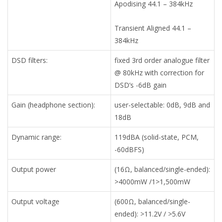
Apodising 44.1 – 384kHz
Transient Aligned 44.1 –
384kHz
DSD filters:
fixed 3rd order analogue filter
@ 80kHz with correction for
DSD’s -6dB gain
Gain (headphone section):
user-selectable: 0dB, 9dB and
18dB
Dynamic range:
119dBA (solid-state, PCM,
-60dBFS)
Output power
(16Ω, balanced/single-ended):
>4000mW /1>1,500mW
Output voltage
(600Ω, balanced/single-
ended): >11.2V / >5.6V