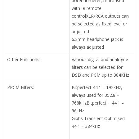
potentiometer, motorised
with IR remote
controlXLR/RCA outputs can
be selected as fixed level or
adjusted
6.3mm headphone jack is
always adjusted
Other Functions:
Various digital and analogue
filters can be selected for
DSD and PCM up to 384KHz
PPCM Filters:
Bitperfect 44.1 – 192kHz,
always used for 352.8 –
768kHzBitperfect + 44.1 –
96kHz
Gibbs Transient Optimised
44.1 – 384kHz