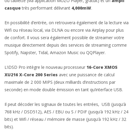
ou tablette (via application MUZO Player, gratuit) et un
ampli
casque
très performant délivrant
4,000mW
.
En possibilité d’entrée, on retrouvera également de la lecture via
Wifi ou réseau local, via DLNA ou encore via Airplay pour plus
de confort. Il vous sera également possible de streamer votre
musique directement depuis des services de streaming comme
Spotify, Napster, Tidal, Amazon Music ou QQPlayer.
L’iDSD Pro intègre le nouveau processeur
16-Core XMOS
XU216 X-Core 200 Series
avec une puissance de calcul
maximale de 2 000 MIPS (deux milliards d’instructions par
seconde) en mode double émission en tant qu’interface USB.
Il peut décoder les signaux de toutes les entrées, USB (jusqu’à
768 kHz / DSD512), AES / EBU ou S / PDIF (jusqu’à 192 kHz / 24
bits) et Wifi / réseau / mémoire de masse (jusqu’à 192 kHz / 32
bits).