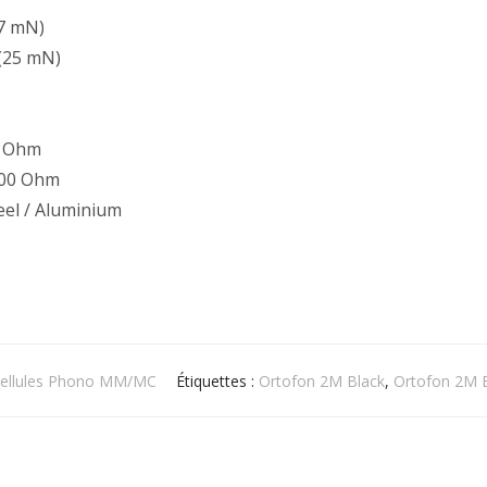
27 mN)
 (25 mN)
5 Ohm
200 Ohm
eel / Aluminium
ellules Phono MM/MC
Étiquettes :
Ortofon 2M Black
,
Ortofon 2M 