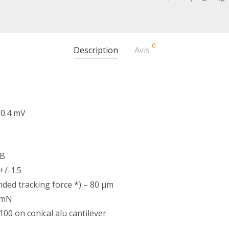
0
Description
Avis
 0.4 mV
B
dB
+/-1.5
ded tracking force *) – 80 µm
m/mN
00 on conical alu cantilever