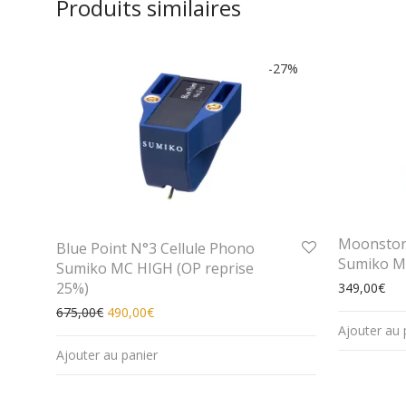
Produits similaires
-
27
%
Moonston
Blue Point N°3 Cellule Phono
Sumiko 
Sumiko MC HIGH (OP reprise
25%)
349,00
€
Le prix initial était : 675,00€.
Le prix actuel est : 490,00€.
675,00
€
490,00
€
Ajouter au 
Ajouter au panier