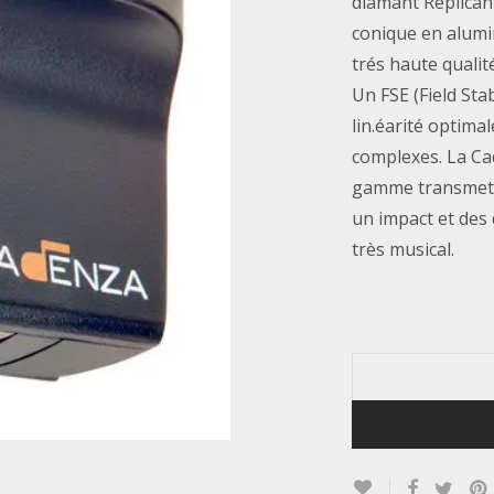
diamant Replican
conique en alumi
trés haute qualit
Un FSE (Field Sta
lin.éarité optima
complexes. La Ca
gamme transmetta
un impact et des
très musical.