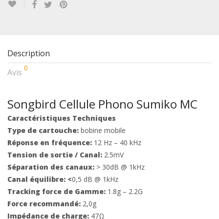
Description
0
Avis
Songbird Cellule Phono Sumiko MC
Caractéristiques Techniques
Type de
cartouche:
bobine mobile
Réponse en fréquence:
12 Hz – 40 kHz
Tension de sortie / Canal:
2.5mV
Séparation des
canaux:
> 30dB @ 1kHz
Canal équilibre: <
0,5 dB @ 1kHz
Tracking force de
Gamme:
1.8g – 2.2G
Force recommandé:
2,0g
Impédance de
charge:
47Ω