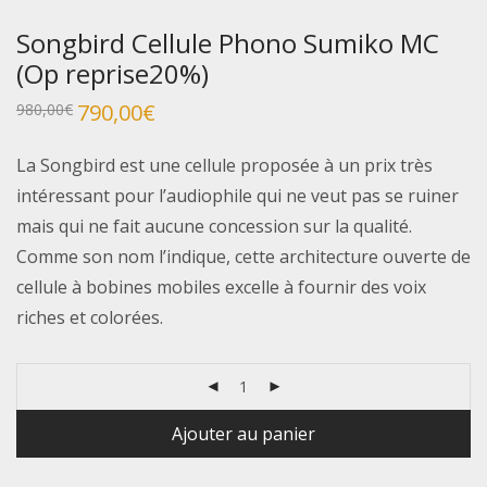
Songbird Cellule Phono Sumiko MC
(Op reprise20%)
Le
790,00
€
Le
980,00
€
prix
prix
initial
actuel
était :
est :
La Songbird est une cellule proposée à un prix très
980,00€.
790,00€.
intéressant pour l’audiophile qui ne veut pas se ruiner
mais qui ne fait aucune concession sur la qualité.
Comme son nom l’indique, cette architecture ouverte de
cellule à bobines mobiles excelle à fournir des voix
riches et colorées.
Ajouter au panier