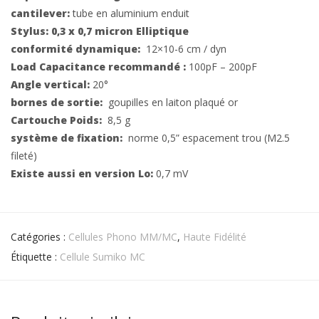
cantilever:
tube en aluminium enduit
Stylus: 0,3 x 0,7 micron Elliptique
conformité dynamique:
12×10-6 cm / dyn
Load Capacitance recommandé :
100pF – 200pF
Angle vertical:
20°
bornes de sortie:
goupilles en laiton plaqué or
Cartouche Poids:
8,5 g
système de
fixation:
norme 0,5” espacement trou (M2.5
fileté)
Existe aussi en version Lo:
0,7 mV
Catégories :
Cellules Phono MM/MC
,
Haute Fidélité
Étiquette :
Cellule Sumiko MC