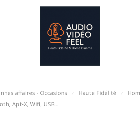
nnes affaires - Occasions
Haute Fidélité
Hom
⁄
⁄
th, Apt-X, Wifi, USB...