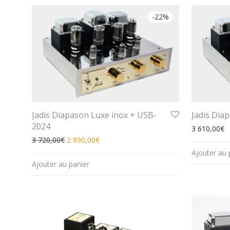
-
22
%
Jadis Diapason Luxe inox + USB-
Jadis Dia
2024
3 610,00
€
Le prix initial était : 3 720,00€.
Le prix actuel est : 2 890,00€.
3 720,00
€
2 890,00
€
Ajouter au 
Ajouter au panier