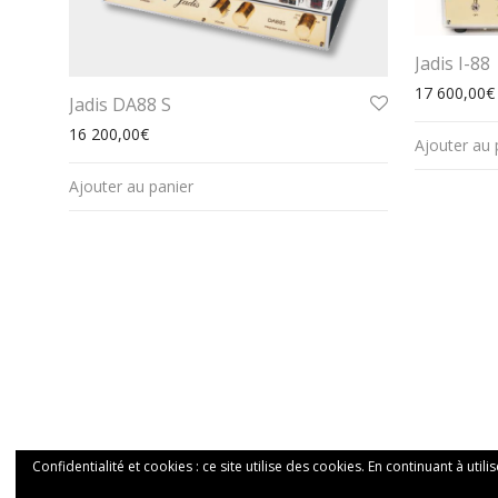
Jadis I-88
17 600,00
€
Jadis DA88 S
16 200,00
€
Ajouter au 
Ajouter au panier
Confidentialité et cookies : ce site utilise des cookies. En continuant à utili