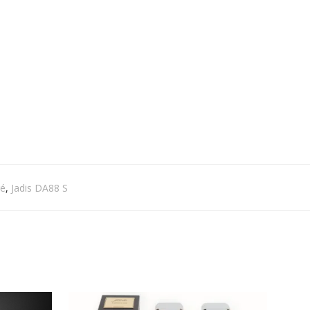
ré
,
Jadis DA88 S