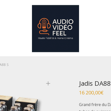
DA88 S
Jadis DA88
16 200,00
€
Grand frère du DA