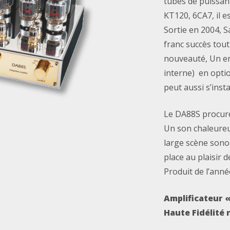
tubes de puissan
KT120, 6CA7, il e
Sortie en 2004, 
franc succès tou
nouveauté, Un e
interne) en optio
peut aussi s’insta
Le DA88S procure
Un son chaleureu
large scène sonor
place au plaisir d
Produit de l’anné
Amplificateur «
Haute Fidélité 