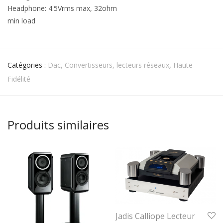
Headphone: 4.5Vrms max, 32ohm
min load
Catégories :
Dac, Convertisseurs, lecteurs réseaux
,
Haute
Fidélité
Produits similaires
Jadis Calliope Lecteur