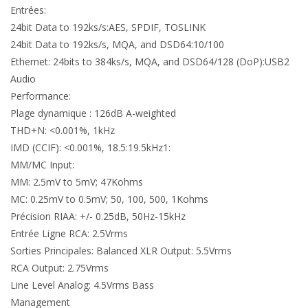
Entrées:
24bit Data to 192ks/s:AES, SPDIF, TOSLINK
24bit Data to 192ks/s, MQA, and DSD64:10/100
Ethernet: 24bits to 384ks/s, MQA, and DSD64/128 (DoP):USB2
Audio
Performance:
Plage dynamique : 126dB A-weighted
THD+N: <0.001%, 1kHz
IMD (CCIF): <0.001%, 18.5:19.5kHz1:
MM/MC Input:
MM: 2.5mV to 5mV; 47Kohms
MC: 0.25mV to 0.5mV; 50, 100, 500, 1Kohms
Précision RIAA: +/- 0.25dB, 50Hz-15kHz
Entrée Ligne RCA: 2.5Vrms
Sorties Principales: Balanced XLR Output: 5.5Vrms
RCA Output: 2.75Vrms
Line Level Analog: 4.5Vrms Bass
Management