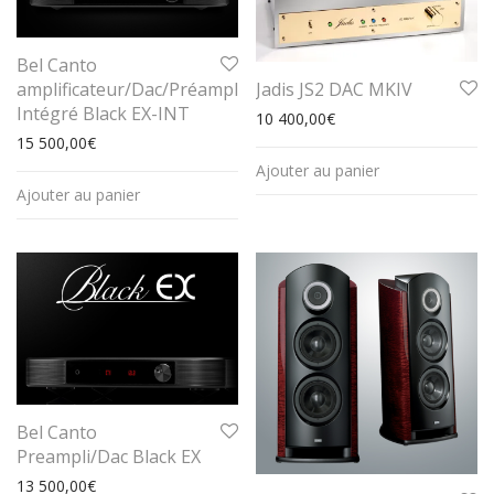
Bel Canto
Jadis JS2 DAC MKIV
amplificateur/Dac/Préampli
Intégré Black EX-INT
10 400,00
€
15 500,00
€
Ajouter au panier
Ajouter au panier
Bel Canto
Preampli/Dac Black EX
13 500,00
€